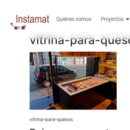
Quiénes somos
Proyectos
vitrina-para-ques
vitrina-para-quesos