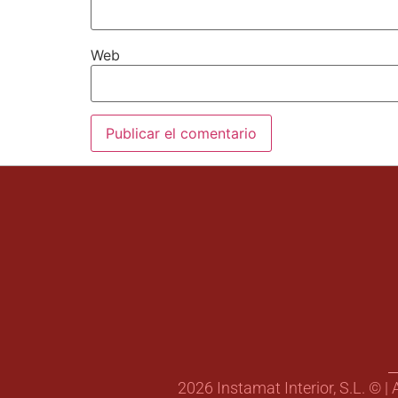
Web
2026 Instamat Interior, S.L. © |