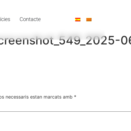
ícies
Contacte
screenshot_549_2025-0
ps necessaris estan marcats amb
*