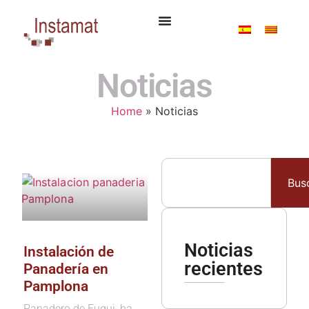
Noticias
Home
»
Noticias
Bus
Noticias
Instalación de
recientes
Panadería en
Pamplona
Panadero de Eugui, ha