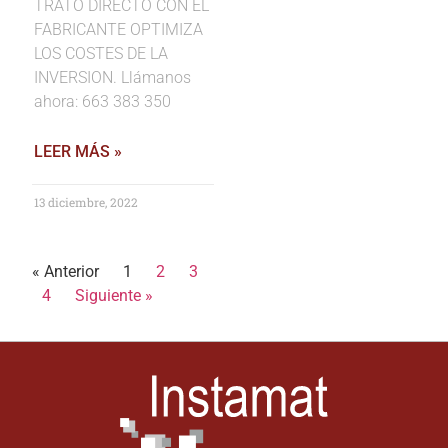
TRATO DIRECTO CON EL
FABRICANTE OPTIMIZA
LOS COSTES DE LA
INVERSION. Llámanos
ahora: 663 383 350
LEER MÁS »
13 diciembre, 2022
« Anterior
1
2
3
4
Siguiente »