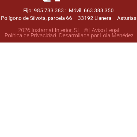
Fijo: 985 733 383 :: Móvil: 663 383 350
Polígono de Silvota, parcela 66 – 33192 Llanera – Asturias
2026 Instamat Interior, S.L. © | Aviso Legal
|Política de Privacidad
Desarrollada por Lola Menédez