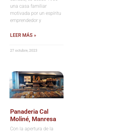
una casa familiar
motivada por un espíritu
emprendedor y
LEER MÁS »
27 octubre, 2023
Panaderia Cal
Moliné, Manresa
Con la apertura de la