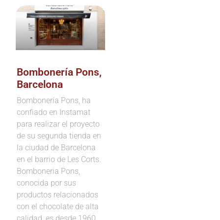
Bombonería Pons,
Barcelona
Bombonería Pons, ha
confiado en Instamat
para realizar el proyecto
de su segunda tienda en
la ciudad de Barcelona
en el barrio de Les Corts.
Bomboneria Pons,
conocida por sus
productos relacionados
con el chocolate de alta
calidad, es desde 1960