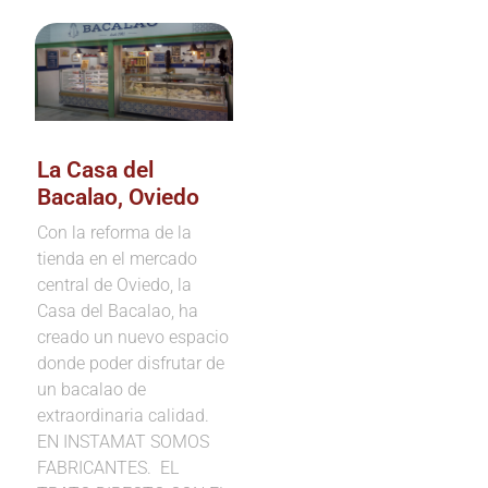
La Casa del
Bacalao, Oviedo
Con la reforma de la
tienda en el mercado
central de Oviedo, la
Casa del Bacalao, ha
creado un nuevo espacio
donde poder disfrutar de
un bacalao de
extraordinaria calidad.
EN INSTAMAT SOMOS
FABRICANTES. EL