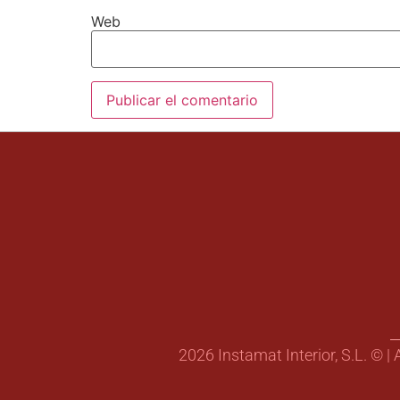
Web
2026 Instamat Interior, S.L. © |