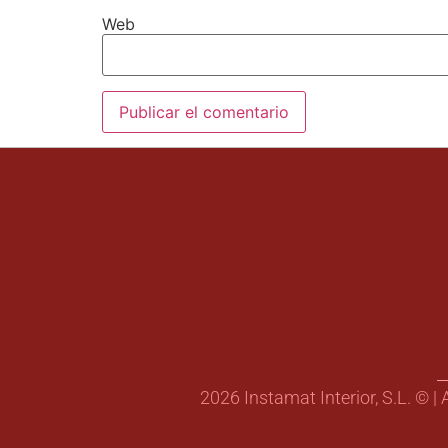
Web
2026 Instamat Interior, S.L. © |